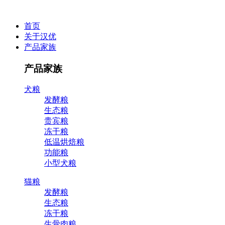
首页
关于汉优
产品家族
产品家族
犬粮
发酵粮
生态粮
贵宾粮
冻干粮
低温烘焙粮
功能粮
小型犬粮
猫粮
发酵粮
生态粮
冻干粮
生骨肉粮