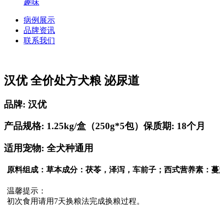
趣味
病例展示
品牌资讯
联系我们
汉优 全价处方犬粮 泌尿道
品牌: 汉优
产品规格: 1.25kg/盒（250g*5包）
保质期: 18个月
适用宠物: 全犬种通用
原料组成：草本成分：茯苓，泽泻，车前子；西式营养素：蔓
温馨提示：
初次食用请用7天换粮法完成换粮过程。