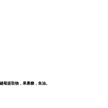
越莓提取物，果寡糖，鱼油。