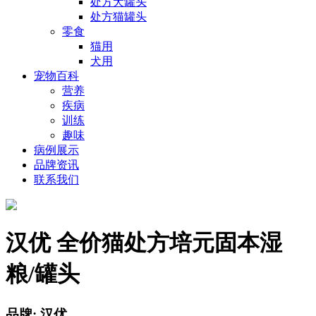
处方犬罐头
处方猫罐头
零食
猫用
犬用
宠物百科
营养
疾病
训练
趣味
病例展示
品牌资讯
联系我们
汉优 全价猫处方培元固本湿
粮/罐头
品牌: 汉优