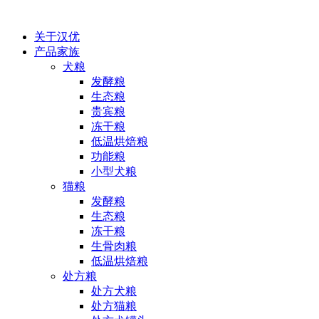
关于汉优
产品家族
犬粮
发酵粮
生态粮
贵宾粮
冻干粮
低温烘焙粮
功能粮
小型犬粮
猫粮
发酵粮
生态粮
冻干粮
生骨肉粮
低温烘焙粮
处方粮
处方犬粮
处方猫粮