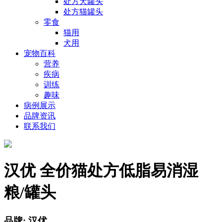
处方犬罐头
处方猫罐头
零食
猫用
犬用
宠物百科
营养
疾病
训练
趣味
病例展示
品牌资讯
联系我们
汉优 全价猫处方低脂易消湿
粮/罐头
品牌: 汉优