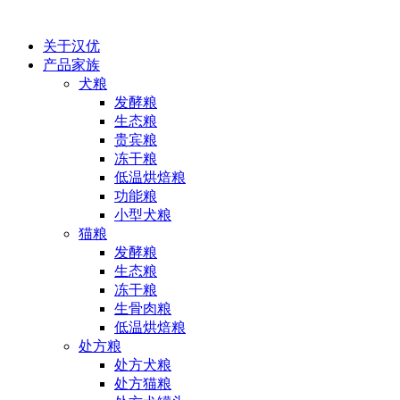
关于汉优
产品家族
犬粮
发酵粮
生态粮
贵宾粮
冻干粮
低温烘焙粮
功能粮
小型犬粮
猫粮
发酵粮
生态粮
冻干粮
生骨肉粮
低温烘焙粮
处方粮
处方犬粮
处方猫粮