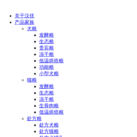
关于汉优
产品家族
犬粮
发酵粮
生态粮
贵宾粮
冻干粮
低温烘焙粮
功能粮
小型犬粮
猫粮
发酵粮
生态粮
冻干粮
生骨肉粮
低温烘焙粮
处方粮
处方犬粮
处方猫粮