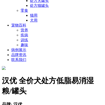
处方犬罐头
处方猫罐头
零食
猫用
犬用
宠物百科
营养
疾病
训练
趣味
病例展示
品牌资讯
联系我们
汉优 全价犬处方低脂易消湿
粮/罐头
品牌: 汉优