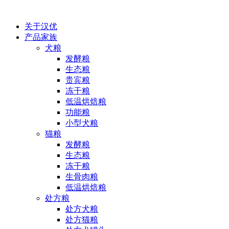
关于汉优
产品家族
犬粮
发酵粮
生态粮
贵宾粮
冻干粮
低温烘焙粮
功能粮
小型犬粮
猫粮
发酵粮
生态粮
冻干粮
生骨肉粮
低温烘焙粮
处方粮
处方犬粮
处方猫粮