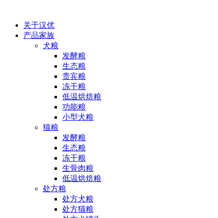
关于汉优
产品家族
犬粮
发酵粮
生态粮
贵宾粮
冻干粮
低温烘焙粮
功能粮
小型犬粮
猫粮
发酵粮
生态粮
冻干粮
生骨肉粮
低温烘焙粮
处方粮
处方犬粮
处方猫粮