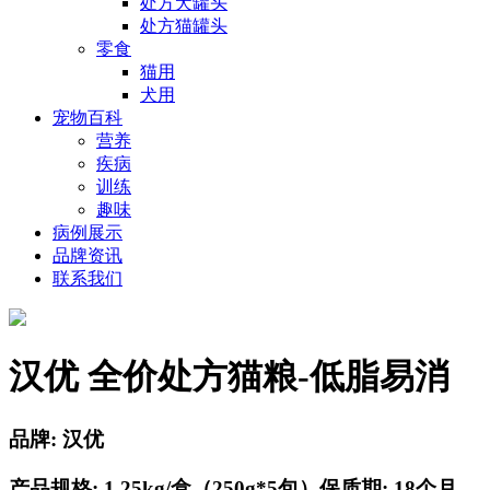
处方犬罐头
处方猫罐头
零食
猫用
犬用
宠物百科
营养
疾病
训练
趣味
病例展示
品牌资讯
联系我们
汉优 全价处方猫粮-低脂易消
品牌: 汉优
产品规格: 1.25kg/盒（250g*5包）
保质期: 18个月