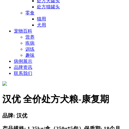
处方犬罐头
处方猫罐头
零食
猫用
犬用
宠物百科
营养
疾病
训练
趣味
病例展示
品牌资讯
联系我们
汉优 全价处方犬粮-康复期
品牌: 汉优
产品规格: 1.25kg/盒（250g*5包）
保质期: 18个月