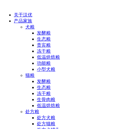
关于汉优
产品家族
犬粮
发酵粮
生态粮
贵宾粮
冻干粮
低温烘焙粮
功能粮
小型犬粮
猫粮
发酵粮
生态粮
冻干粮
生骨肉粮
低温烘焙粮
处方粮
处方犬粮
处方猫粮