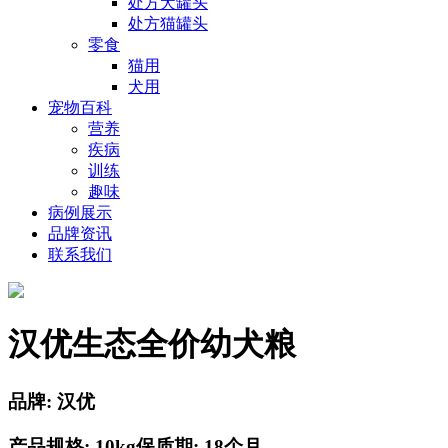
处方犬罐头
处方猫罐头
零食
猫用
犬用
宠物百科
营养
疾病
训练
趣味
病例展示
品牌资讯
联系我们
汉优生态全价幼犬粮
品牌: 汉优
产品规格: 10kg
保质期: 18个月