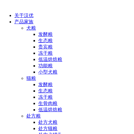
关于汉优
产品家族
犬粮
发酵粮
生态粮
贵宾粮
冻干粮
低温烘焙粮
功能粮
小型犬粮
猫粮
发酵粮
生态粮
冻干粮
生骨肉粮
低温烘焙粮
处方粮
处方犬粮
处方猫粮