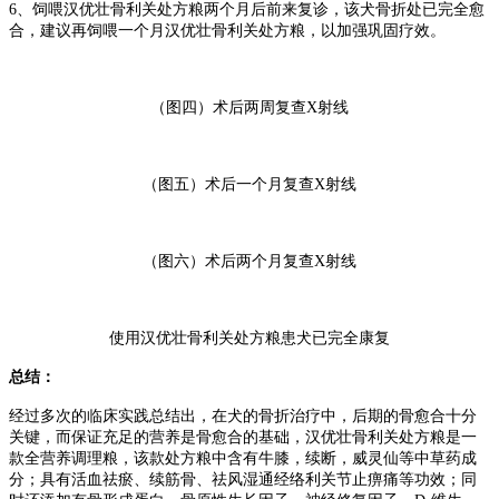
6、饲喂汉优壮骨利关处方粮两个月后前来复诊，该犬骨折处已完全愈
合，建议再饲喂一个月汉优壮骨利关处方粮，以加强巩固疗效。
（图四）术后两周复查
X
射线
（图五）术后一个月复查X射线
（图六）术后两个月复查X射线
使用汉优壮骨利关处方粮患犬已完全康复
总结：
经过多次的临床实践总结出，在犬的骨折治疗中，后期的骨愈合十分
关键，而保证充足的营养是骨愈合的基础，汉优壮骨利关处方粮是一
款全营养调理粮，该款处方粮中含有牛膝，续断，威灵仙等中草药成
分；具有活血祛瘀、续筋骨、祛风湿通经络利关节止痹痛等功效；同