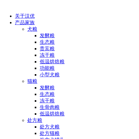
关于汉优
产品家族
犬粮
发酵粮
生态粮
贵宾粮
冻干粮
低温烘焙粮
功能粮
小型犬粮
猫粮
发酵粮
生态粮
冻干粮
生骨肉粮
低温烘焙粮
处方粮
处方犬粮
处方猫粮