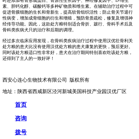
时还添加有骨形成蛋白、骨原性生长因子、神经修复因子、D-维生
素、胆钙化醇、碳酸钙等多种矿物质和维生素。在辅助治疗过程中可
促进骨膜细胞的生长和骨新生，提高软骨组织活性；防止骨关节退行
性病变，增加成骨细胞的衍生和增殖，预防骨质疏松，修复及增强神
经传导功能。因此，这款处方粮特别适合骨折、跛行、骨科手术后及
骨科类疾病犬只的治疗和后期的调理。
经过多次临床应用发现，在骨科类疾病治疗过程中使用汉优壮骨利关
处方粮的患犬比没有使用汉优处方粮的患犬康复的更快，预后更好。
同时该处方粮适口性非常好，患犬在治疗期间特别喜欢吃该处方粮，
还得到了主人的一致好评！
西安心连心生物技术有限公司 版权所有
地址：陕西省西咸新区泾河新城美国科技产业园汉优厂区
首页
咨询
拨号