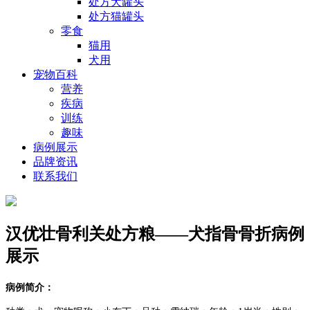
处方犬罐头
处方猫罐头
零食
猫用
犬用
宠物百科
营养
疾病
训练
趣味
病例展示
品牌资讯
联系我们
汉优壮骨利关处方粮——犬指骨骨折病例
展示
病例简介：