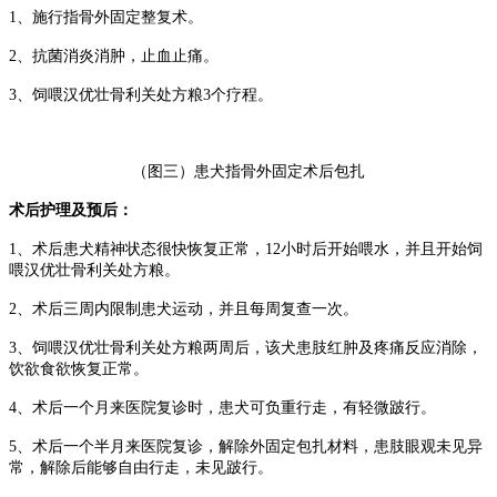
1、施行指骨外固定整复术。
2、抗菌消炎消肿，止血止痛。
3、饲喂汉优壮骨利关处方粮3个疗程。
（图三）患犬指骨外固定术后包扎
术后护理及预后：
1、术后患犬精神状态很快恢复正常，12小时后开始喂水，并且开始饲
喂汉优壮骨利关处方粮。
2、术后三周内限制患犬运动，并且每周复查一次。
3、饲喂汉优壮骨利关处方粮两周后，该犬患肢红肿及疼痛反应消除，
饮欲食欲恢复正常。
4、术后一个月来医院复诊时，患犬可负重行走，有轻微跛行。
5、术后一个半月来医院复诊，解除外固定包扎材料，患肢眼观未见异
常，解除后能够自由行走，未见跛行。