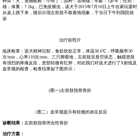
种类：犬，宠物昵称：小布丁；品种：雪纳瑞；年龄：1岁半；性别：
雄；体重：7.2kg，已免疫驱虫，该犬于2015年7月10日上午在家玩耍时
从桌上跳下来，随后出现左前肢不敢着地现象，于当日下午到我院就
诊
治疗前照片
临床检查：该犬精神沉郁，食欲饮欲正常，体温38.6℃，呼吸频率30
次/min，心率110次/min。三只脚着地，左前肢呈悬空状态，触摸患肢
有强烈的疼痛反应，患部轻微有红肿，对此我们对该犬进行了X射线及
血常规的检查，检查结果如下图所示：
(图一)左前肢指骨骨折
（图二）血常规提示有轻微的炎症反应
诊断结果：
左前肢指骨闭合性骨折
治疗方案：