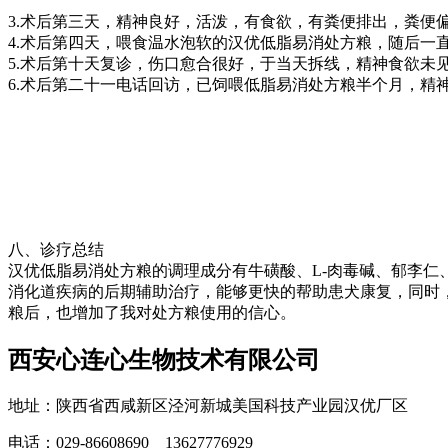
3.术后第三天，精神良好，活泼，有食欲，有粪便排出，粪便
4.术后第四天，喂食温水泡软的汉优低脂易消处方粮，随后一
5.术后第十天复诊，伤口愈合很好，于当天拆线，精神食欲未
6.术后第二十一电话回访，已饲喂低脂易消处方粮半个月，精
八、诊疗总结
汉优低脂易消处方粮的调理成分有牛磺酸、L-肉毒碱、郁李
消化道疾病的后期辅助治疗，能够更快的帮助患犬康复，同时
粮后，也增加了我对处方粮使用的信心。
西安心连心生物技术有限公司
地址：陕西省西咸新区泾河新城美国科技产业园汉优厂区
电话：029-86608690 13627776929