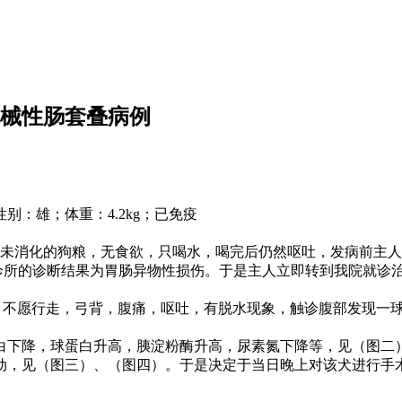
机械性肠套叠病例
：雄；体重：4.2kg；已免疫
物中有未消化的狗粮，无食欲，只喝水，喝完后仍然呕吐，发病前
诊所的诊断结果为胃肠异物性损伤。于是主人立即转到我院就诊
次/min，不愿行走，弓背，腹痛，呕吐，有脱水现象，触诊腹部发现一
白下降，球蛋白升高，胰淀粉酶升高，尿素氮下降等，见（图二
动，见（图三）、（图四）。于是决定于当日晚上对该犬进行手