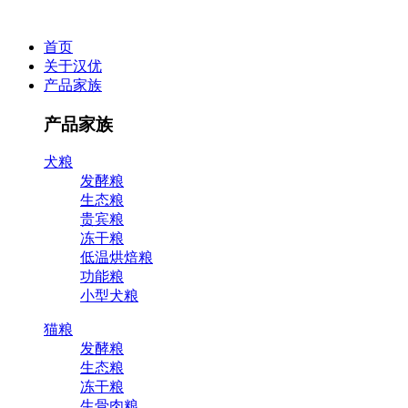
首页
关于汉优
产品家族
产品家族
犬粮
发酵粮
生态粮
贵宾粮
冻干粮
低温烘焙粮
功能粮
小型犬粮
猫粮
发酵粮
生态粮
冻干粮
生骨肉粮