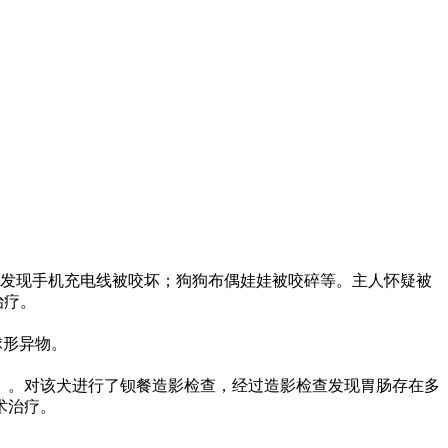
主人发现手机充电线被咬坏；狗狗布偶娃娃被咬碎等。主人怀疑被
治疗。
球形异物。
）。对该犬进行了钡餐造影检查，经过造影检查发现胃肠存在多
术治疗。