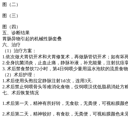
图（二）
图（三）
图（四）
五、诊断结果
胃肠异物引起的机械性肠套叠
六、治疗
（1）治疗方案：
1.依次做犬胃切开术和犬胃修复术，再做肠管切开术；如有坏
2.全身抗菌消炎，止血止痛，静脉补液，补充能量，注射抗痉
3. 术后禁食禁饮72小时，第4日饲喂少量用温水泡软的流质
（2）术后护理：
1.术后使用头孢拉定静脉注射1d/次，连用3天.
2.术后禁止饲喂骨头等难消化食物，仅饲喂汉优低脂易消处方
七、术后恢复情况
1.术后第一天，精神有所好转，无食欲，无粪便，可视粘膜颜
2.术后第二天，精神较好，有食欲，无粪便，可视粘膜颜色未