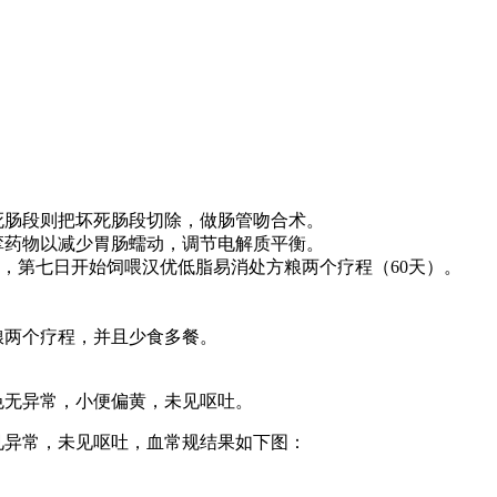
死肠段则把坏死肠段切除，做肠管吻合术。
挛药物以减少胃肠蠕动，调节电解质平衡。
食物，第七日开始饲喂汉优低脂易消处方粮两个疗程（60天）。
粮两个疗程，并且少食多餐。
色无异常，小便偏黄，未见呕吐。
见异常，未见呕吐，血常规结果如下图：