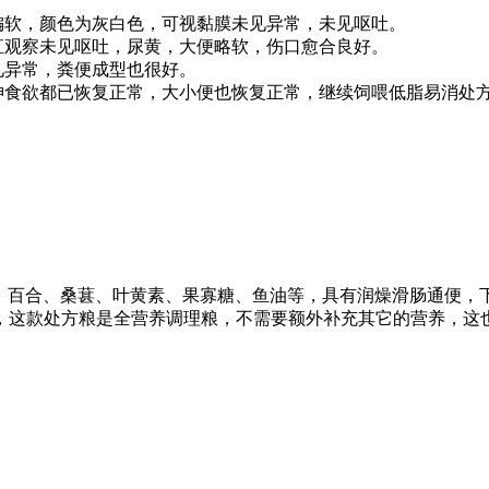
偏软，颜色为灰白色，可视黏膜未见异常，未见呕吐。
直观察未见呕吐，尿黄，大便略软，伤口愈合良好。
见异常，粪便成型也很好。
神食欲都已恢复正常，大小便也恢复正常，继续饲喂低脂易消处方
仁、百合、桑葚、叶黄素、果寡糖、鱼油等，具有润燥滑肠通便，
，这款处方粮是全营养调理粮，不需要额外补充其它的营养，这