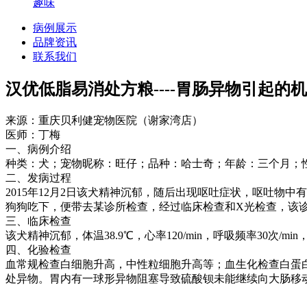
趣味
病例展示
品牌资讯
联系我们
汉优低脂易消处方粮----胃肠异物引起的
来源：重庆贝利健宠物医院（谢家湾店）
医师：丁梅
一、病例介绍
种类：犬；宠物昵称：旺仔；品种：哈士奇；年龄：三个月；性别
二、发病过程
2015年12月2日该犬精神沉郁，随后出现呕吐症状，呕吐
狗狗吃下，便带去某诊所检查，经过临床检查和X光检查，该
三、临床检查
该犬精神沉郁，体温38.9℃，心率120/min，呼吸频率30
四、化验检查
血常规检查白细胞升高，中性粒细胞升高等；血生化检查白蛋
处异物。胃内有一球形异物阻塞导致硫酸钡未能继续向大肠移