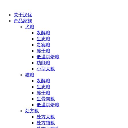
关于汉优
产品家族
犬粮
发酵粮
生态粮
贵宾粮
冻干粮
低温烘焙粮
功能粮
小型犬粮
猫粮
发酵粮
生态粮
冻干粮
生骨肉粮
低温烘焙粮
处方粮
处方犬粮
处方猫粮