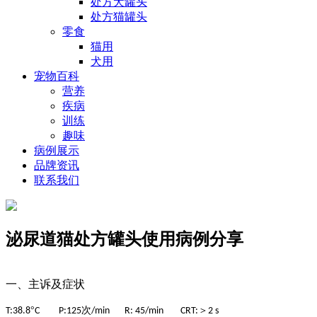
处方犬罐头
处方猫罐头
零食
猫用
犬用
宠物百科
营养
疾病
训练
趣味
病例展示
品牌资讯
联系我们
泌尿道猫处方罐头使用病例分享
一、主诉及症状
°
次
＞
T:38.8
C P:125
/min R: 45/min CRT:
2 s