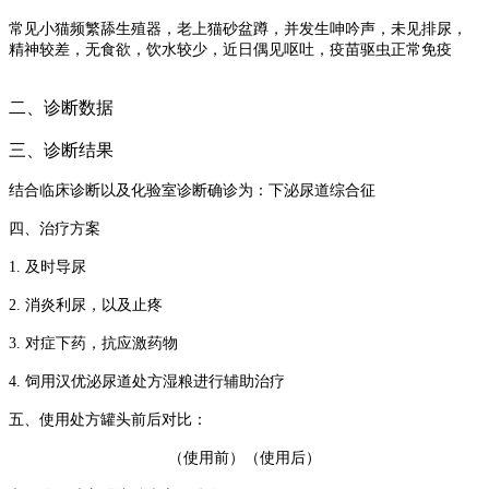
常见小猫频繁舔生殖器，老上猫砂盆蹲，并发生呻吟声，未见排尿，
精神较差，无食欲，饮水较少，近日偶见呕吐，疫苗驱虫正常免疫
二、诊断数据
三、诊断结果
结合临床诊断以及化验室诊断确诊为：
下泌尿道综合征
四、治疗方案
1.
及时导尿
2.
消炎利尿，以及止疼
3.
对症下药，抗应激药物
4. 饲用汉优泌尿道处方湿粮进行辅助治疗
五、使用处方罐头前后对比：
（使用前）
（使用后）