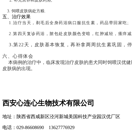
2.
补充营养和皮肤药浴;
3. 饲喂皮肤病处方粮.
五、治疗效果
1.治疗当天，剃毛后全身药浴病口服抗生素，药品带回家吃;
2.第四天复诊药浴，脓包处皮肤颜色变暗，红肿减轻，瘙痒减
3.第22天，皮肤基本恢复，再补拿两周抗生素巩固，
六、心得体会
本病例的治疗中，临床发现治疗皮肤的患犬同时饲喂汉优健肤
皮肤病的出现。
西安心连心生物技术有限公司
地址：陕西省西咸新区泾河新城美国科技产业园汉优厂区
电话：029-86608690 13627776929