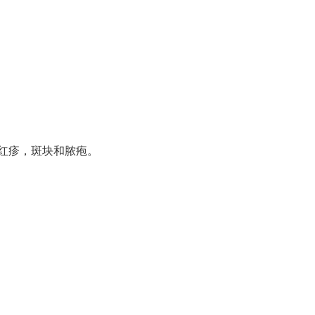
红疹，斑块和脓疱。