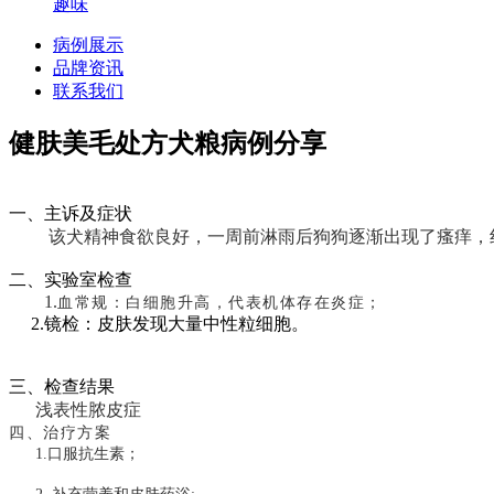
趣味
病例展示
品牌资讯
联系我们
健肤美毛处方犬粮病例分享
一、主诉及症状
该犬精神食欲良好，一周前淋雨后狗狗逐渐出现了瘙痒，
二、实验室检查
1.
血常规：白细胞升高，代表机体存在炎症；
2.镜检：皮肤发现大量中性粒细胞。
三、检查结果
浅表性脓皮症
四、治疗方案
1
.
口服抗生素；