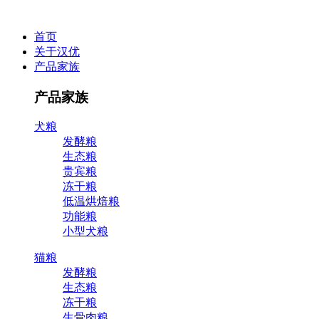
首页
关于汉优
产品家族
产品家族
犬粮
发酵粮
生态粮
贵宾粮
冻干粮
低温烘焙粮
功能粮
小型犬粮
猫粮
发酵粮
生态粮
冻干粮
生骨肉粮