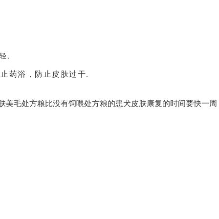
轻;
停止药浴，防止皮肤过干.
美毛处方粮比没有饲喂处方粮的患犬皮肤康复的时间要快一周