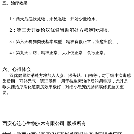
五、治疗效果
1：两天后症状减轻，未见呕吐、开始少量给水。
2：第三天开始给汉优健胃助消处方粮泡软饲喂。
3：第六天狗狗粪便基本成型，精神食欲正常，痊愈出院。、
4：第九天回访，精神正常、大小便正常、食欲正常。
六、心得体会
汉优健胃助消处方粮加入人参、猴头菇、山楂等，对于细小病毒感
染后期，可补元气，调理肠胃，用于抗生素治疗后的调整期，尤其是
猴头菇治疗消化道溃疡效果极好，对细小患宠的肠黏膜修复至关重
要。
西安心连心生物技术有限公司 版权所有