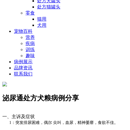
处方犬罐头
处方猫罐头
零食
猫用
犬用
宠物百科
营养
疾病
训练
趣味
病例展示
品牌资讯
联系我们
泌尿通处方犬粮病例分享
一、主诉及症状
1：突发排尿困难，偶尔 尖叫，血尿，精神萎靡，食欲不佳。