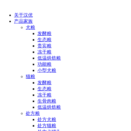
关于汉优
产品家族
犬粮
发酵粮
生态粮
贵宾粮
冻干粮
低温烘焙粮
功能粮
小型犬粮
猫粮
发酵粮
生态粮
冻干粮
生骨肉粮
低温烘焙粮
处方粮
处方犬粮
处方猫粮