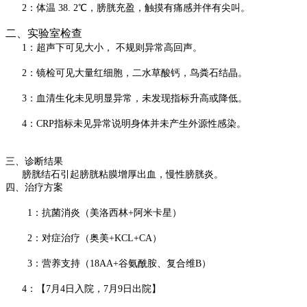
2：体温 38. 2℃，膀胱充盈，触摸有痛感并伴有尖叫。
二、实验室检查
1：超声下可见大小， 不规则异常高回声。
2：镜检可见大量红细胞，二水草酸钙，鸟粪石结晶。
3：血清生化未见明显异常，未发现指标升高或降低。
4：CRP指标未见异常说明身体并未产生外源性感染。
三、诊断结果
膀胱结石引起膀胱粘膜增厚出血，慢性膀胱炎。
四、治疗方案
1：抗菌消炎（美洛西林+阿米卡星）
2：对症治疗（奥美+KCL+CA）
3：营养支持（18AA+谷氨酰胺、复合维B）
4：【7月4日入院，7月9日出院】