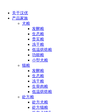
关于汉优
产品家族
犬粮
发酵粮
生态粮
贵宾粮
冻干粮
低温烘焙粮
功能粮
小型犬粮
猫粮
发酵粮
生态粮
冻干粮
生骨肉粮
低温烘焙粮
处方粮
处方犬粮
处方猫粮